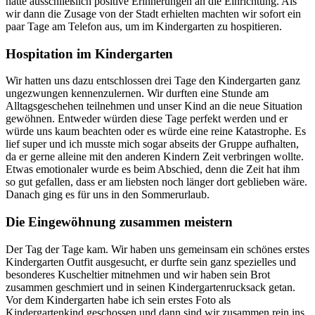
hatte ausschließlich positive Erinnerungen an die Einrichtung. Als
wir dann die Zusage von der Stadt erhielten machten wir sofort ein
paar Tage am Telefon aus, um im Kindergarten zu hospitieren.
Hospitation im Kindergarten
Wir hatten uns dazu entschlossen drei Tage den Kindergarten ganz
ungezwungen kennenzulernen. Wir durften eine Stunde am
Alltagsgeschehen teilnehmen und unser Kind an die neue Situation
gewöhnen. Entweder würden diese Tage perfekt werden und er
würde uns kaum beachten oder es würde eine reine Katastrophe. Es
lief super und ich musste mich sogar abseits der Gruppe aufhalten,
da er gerne alleine mit den anderen Kindern Zeit verbringen wollte.
Etwas emotionaler wurde es beim Abschied, denn die Zeit hat ihm
so gut gefallen, dass er am liebsten noch länger dort geblieben wäre.
Danach ging es für uns in den Sommerurlaub.
Die Eingewöhnung zusammen meistern
Der Tag der Tage kam. Wir haben uns gemeinsam ein schönes erstes
Kindergarten Outfit ausgesucht, er durfte sein ganz spezielles und
besonderes Kuscheltier mitnehmen und wir haben sein Brot
zusammen geschmiert und in seinen Kindergartenrucksack getan.
Vor dem Kindergarten habe ich sein erstes Foto als
Kindergartenkind geschossen und dann sind wir zusammen rein ins