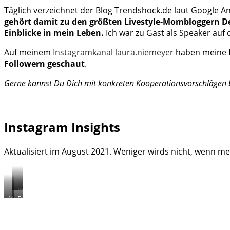
Täglich verzeichnet der Blog Trendshock.de laut Google A
gehört damit zu den größten Livestyle-Mombloggern De
Einblicke in mein Leben.
Ich war zu Gast als Speaker au
Auf meinem
Instagramkanal laura.niemeyer
haben meine
Followern geschaut
.
Gerne kannst Du Dich mit konkreten Kooperationsvorschlägen b
Instagram Insights
Aktualisiert im August 2021. Weniger wirds nicht, wenn me
Beitrag
Werbung
Beitrag
über
für
zur
Stillen
Armed
Weltstillwoche
Angels