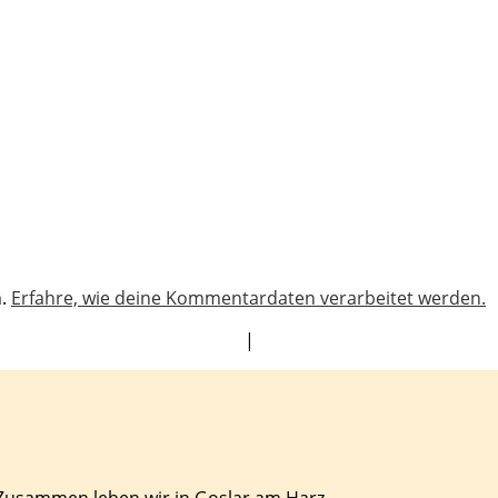
n.
Erfahre, wie deine Kommentardaten verarbeitet werden.
|
 Zusammen leben wir in Goslar am Harz.