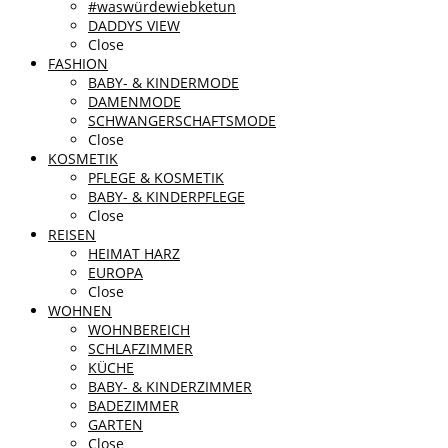
#waswürdewiebketun
DADDYS VIEW
Close
FASHION
BABY- & KINDERMODE
DAMENMODE
SCHWANGERSCHAFTSMODE
Close
KOSMETIK
PFLEGE & KOSMETIK
BABY- & KINDERPFLEGE
Close
REISEN
HEIMAT HARZ
EUROPA
Close
WOHNEN
WOHNBEREICH
SCHLAFZIMMER
KÜCHE
BABY- & KINDERZIMMER
BADEZIMMER
GARTEN
Close