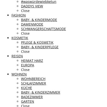
#waswürdewiebketun
DADDYS VIEW
Close
FASHION
BABY- & KINDERMODE
DAMENMODE
SCHWANGERSCHAFTSMODE
Close
KOSMETIK
PFLEGE & KOSMETIK
BABY- & KINDERPFLEGE
Close
REISEN
HEIMAT HARZ
EUROPA
Close
WOHNEN
WOHNBEREICH
SCHLAFZIMMER
KÜCHE
BABY- & KINDERZIMMER
BADEZIMMER
GARTEN
Close