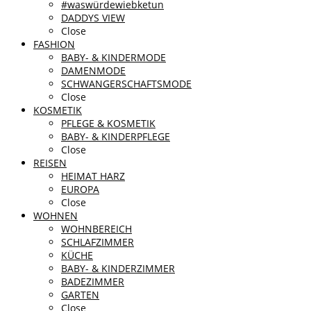
#waswürdewiebketun
DADDYS VIEW
Close
FASHION
BABY- & KINDERMODE
DAMENMODE
SCHWANGERSCHAFTSMODE
Close
KOSMETIK
PFLEGE & KOSMETIK
BABY- & KINDERPFLEGE
Close
REISEN
HEIMAT HARZ
EUROPA
Close
WOHNEN
WOHNBEREICH
SCHLAFZIMMER
KÜCHE
BABY- & KINDERZIMMER
BADEZIMMER
GARTEN
Close