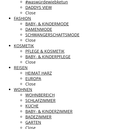
#waswürdewiebketun
DADDYS VIEW
Close
FASHION
BABY- & KINDERMODE
DAMENMODE
SCHWANGERSCHAFTSMODE
Close
KOSMETIK
PFLEGE & KOSMETIK
BABY- & KINDERPFLEGE
Close
REISEN
HEIMAT HARZ
EUROPA
Close
WOHNEN
WOHNBEREICH
SCHLAFZIMMER
KÜCHE
BABY- & KINDERZIMMER
BADEZIMMER
GARTEN
Close