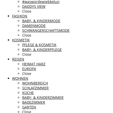
#waswürdewiebketun
DADDYS VIEW
Close
FASHION
BABY- & KINDERMODE
DAMENMODE
SCHWANGERSCHAFTSMODE
Close
KOSMETIK
PFLEGE & KOSMETIK
BABY- & KINDERPFLEGE
Close
REISEN
HEIMAT HARZ
EUROPA
Close
WOHNEN
WOHNBEREICH
SCHLAFZIMMER
KÜCHE
BABY- & KINDERZIMMER
BADEZIMMER
GARTEN
Close