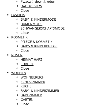
#waswürdewiebketun
DADDYS VIEW
Close
FASHION
BABY- & KINDERMODE
DAMENMODE
SCHWANGERSCHAFTSMODE
Close
KOSMETIK
PFLEGE & KOSMETIK
BABY- & KINDERPFLEGE
Close
REISEN
HEIMAT HARZ
EUROPA
Close
WOHNEN
WOHNBEREICH
SCHLAFZIMMER
KÜCHE
BABY- & KINDERZIMMER
BADEZIMMER
GARTEN
Close