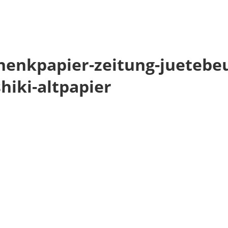
henkpapier-zeitung-juetebeu
iki-altpapier