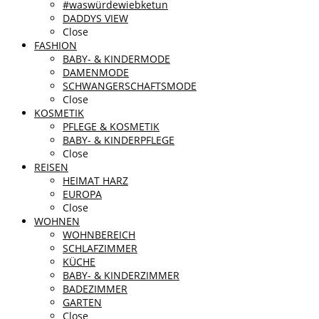
#waswürdewiebketun
DADDYS VIEW
Close
FASHION
BABY- & KINDERMODE
DAMENMODE
SCHWANGERSCHAFTSMODE
Close
KOSMETIK
PFLEGE & KOSMETIK
BABY- & KINDERPFLEGE
Close
REISEN
HEIMAT HARZ
EUROPA
Close
WOHNEN
WOHNBEREICH
SCHLAFZIMMER
KÜCHE
BABY- & KINDERZIMMER
BADEZIMMER
GARTEN
Close