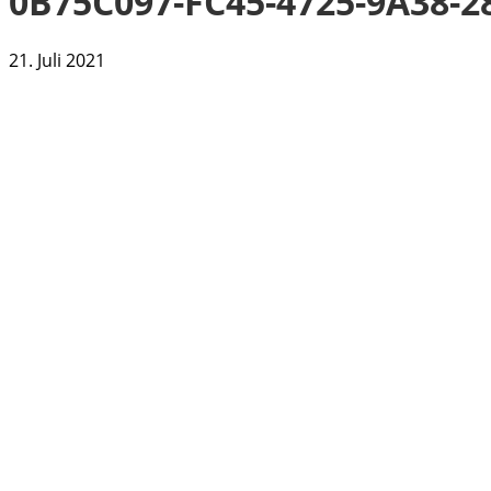
0B75C097-FC45-4725-9A38-2
21. Juli 2021