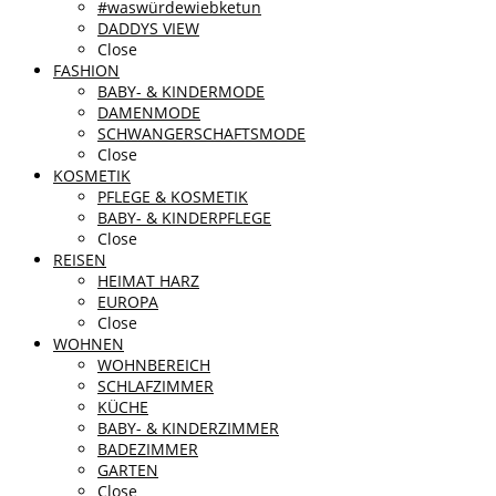
#waswürdewiebketun
DADDYS VIEW
Close
FASHION
BABY- & KINDERMODE
DAMENMODE
SCHWANGERSCHAFTSMODE
Close
KOSMETIK
PFLEGE & KOSMETIK
BABY- & KINDERPFLEGE
Close
REISEN
HEIMAT HARZ
EUROPA
Close
WOHNEN
WOHNBEREICH
SCHLAFZIMMER
KÜCHE
BABY- & KINDERZIMMER
BADEZIMMER
GARTEN
Close