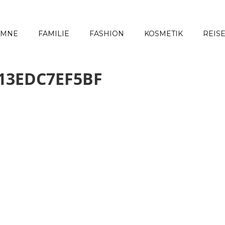
UMNE
FAMILIE
FASHION
KOSMETIK
REIS
413EDC7EF5BF