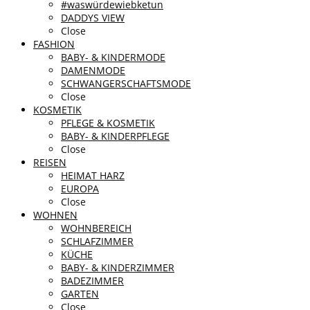
#waswürdewiebketun
DADDYS VIEW
Close
FASHION
BABY- & KINDERMODE
DAMENMODE
SCHWANGERSCHAFTSMODE
Close
KOSMETIK
PFLEGE & KOSMETIK
BABY- & KINDERPFLEGE
Close
REISEN
HEIMAT HARZ
EUROPA
Close
WOHNEN
WOHNBEREICH
SCHLAFZIMMER
KÜCHE
BABY- & KINDERZIMMER
BADEZIMMER
GARTEN
Close