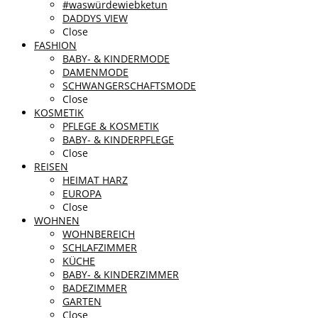
#waswürdewiebketun
DADDYS VIEW
Close
FASHION
BABY- & KINDERMODE
DAMENMODE
SCHWANGERSCHAFTSMODE
Close
KOSMETIK
PFLEGE & KOSMETIK
BABY- & KINDERPFLEGE
Close
REISEN
HEIMAT HARZ
EUROPA
Close
WOHNEN
WOHNBEREICH
SCHLAFZIMMER
KÜCHE
BABY- & KINDERZIMMER
BADEZIMMER
GARTEN
Close