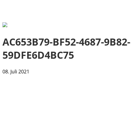
AC653B79-BF52-4687-9B82-
59DFE6D4BC75
08. Juli 2021