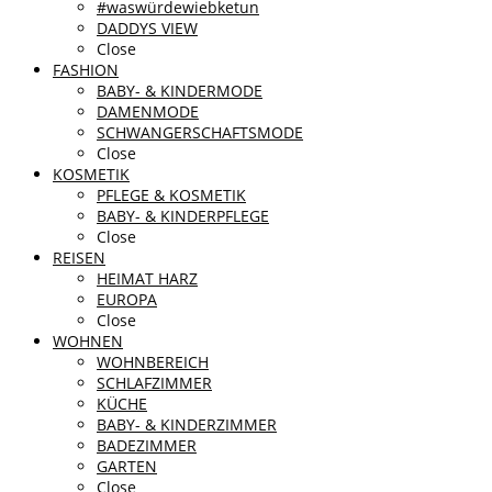
#waswürdewiebketun
DADDYS VIEW
Close
FASHION
BABY- & KINDERMODE
DAMENMODE
SCHWANGERSCHAFTSMODE
Close
KOSMETIK
PFLEGE & KOSMETIK
BABY- & KINDERPFLEGE
Close
REISEN
HEIMAT HARZ
EUROPA
Close
WOHNEN
WOHNBEREICH
SCHLAFZIMMER
KÜCHE
BABY- & KINDERZIMMER
BADEZIMMER
GARTEN
Close