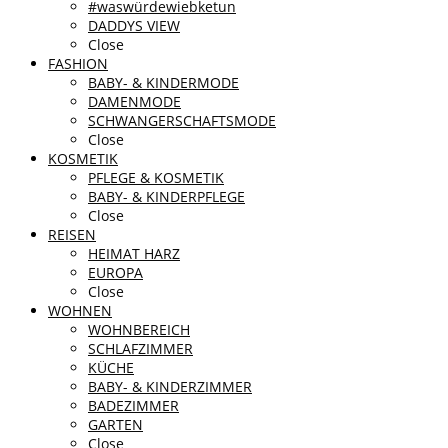
#waswürdewiebketun
DADDYS VIEW
Close
FASHION
BABY- & KINDERMODE
DAMENMODE
SCHWANGERSCHAFTSMODE
Close
KOSMETIK
PFLEGE & KOSMETIK
BABY- & KINDERPFLEGE
Close
REISEN
HEIMAT HARZ
EUROPA
Close
WOHNEN
WOHNBEREICH
SCHLAFZIMMER
KÜCHE
BABY- & KINDERZIMMER
BADEZIMMER
GARTEN
Close