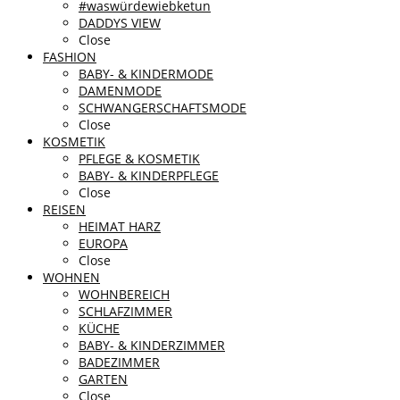
#waswürdewiebketun
DADDYS VIEW
Close
FASHION
BABY- & KINDERMODE
DAMENMODE
SCHWANGERSCHAFTSMODE
Close
KOSMETIK
PFLEGE & KOSMETIK
BABY- & KINDERPFLEGE
Close
REISEN
HEIMAT HARZ
EUROPA
Close
WOHNEN
WOHNBEREICH
SCHLAFZIMMER
KÜCHE
BABY- & KINDERZIMMER
BADEZIMMER
GARTEN
Close