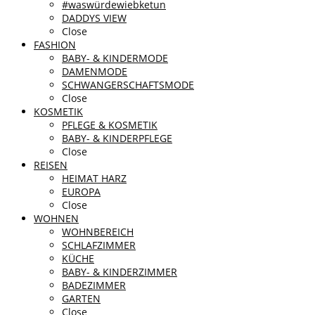
#waswürdewiebketun
DADDYS VIEW
Close
FASHION
BABY- & KINDERMODE
DAMENMODE
SCHWANGERSCHAFTSMODE
Close
KOSMETIK
PFLEGE & KOSMETIK
BABY- & KINDERPFLEGE
Close
REISEN
HEIMAT HARZ
EUROPA
Close
WOHNEN
WOHNBEREICH
SCHLAFZIMMER
KÜCHE
BABY- & KINDERZIMMER
BADEZIMMER
GARTEN
Close