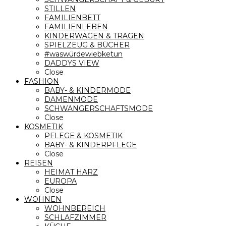
STILLEN
FAMILIENBETT
FAMILIENLEBEN
KINDERWAGEN & TRAGEN
SPIELZEUG & BÜCHER
#waswürdewiebketun
DADDYS VIEW
Close
FASHION
BABY- & KINDERMODE
DAMENMODE
SCHWANGERSCHAFTSMODE
Close
KOSMETIK
PFLEGE & KOSMETIK
BABY- & KINDERPFLEGE
Close
REISEN
HEIMAT HARZ
EUROPA
Close
WOHNEN
WOHNBEREICH
SCHLAFZIMMER