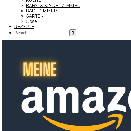
KÜCHE
BABY- & KINDERZIMMER
BADEZIMMER
GARTEN
Close
REZEPTE