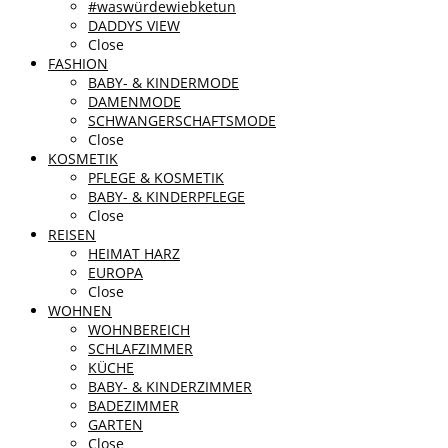
#waswürdewiebketun
DADDYS VIEW
Close
FASHION
BABY- & KINDERMODE
DAMENMODE
SCHWANGERSCHAFTSMODE
Close
KOSMETIK
PFLEGE & KOSMETIK
BABY- & KINDERPFLEGE
Close
REISEN
HEIMAT HARZ
EUROPA
Close
WOHNEN
WOHNBEREICH
SCHLAFZIMMER
KÜCHE
BABY- & KINDERZIMMER
BADEZIMMER
GARTEN
Close