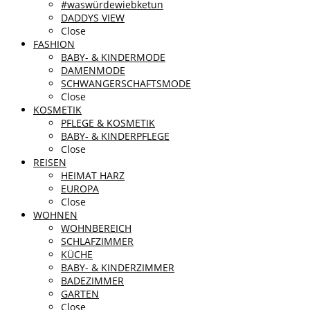
#waswürdewiebketun
DADDYS VIEW
Close
FASHION
BABY- & KINDERMODE
DAMENMODE
SCHWANGERSCHAFTSMODE
Close
KOSMETIK
PFLEGE & KOSMETIK
BABY- & KINDERPFLEGE
Close
REISEN
HEIMAT HARZ
EUROPA
Close
WOHNEN
WOHNBEREICH
SCHLAFZIMMER
KÜCHE
BABY- & KINDERZIMMER
BADEZIMMER
GARTEN
Close