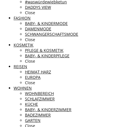
#waswürdewiebketun
DADDYS VIEW
Close
FASHION
BABY- & KINDERMODE
DAMENMODE
SCHWANGERSCHAFTSMODE
Close
KOSMETIK
PFLEGE & KOSMETIK
BABY- & KINDERPFLEGE
Close
REISEN
HEIMAT HARZ
EUROPA
Close
WOHNEN
WOHNBEREICH
SCHLAFZIMMER
KÜCHE
BABY- & KINDERZIMMER
BADEZIMMER
GARTEN
Close