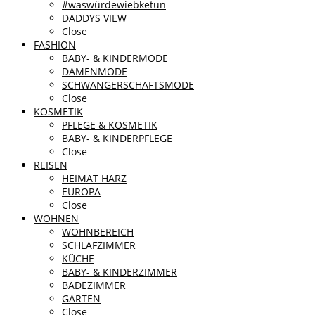
#waswürdewiebketun
DADDYS VIEW
Close
FASHION
BABY- & KINDERMODE
DAMENMODE
SCHWANGERSCHAFTSMODE
Close
KOSMETIK
PFLEGE & KOSMETIK
BABY- & KINDERPFLEGE
Close
REISEN
HEIMAT HARZ
EUROPA
Close
WOHNEN
WOHNBEREICH
SCHLAFZIMMER
KÜCHE
BABY- & KINDERZIMMER
BADEZIMMER
GARTEN
Close