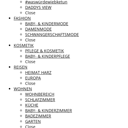
#waswürdewiebketun
DADDYS VIEW
Close
FASHION
BABY- & KINDERMODE
DAMENMODE
SCHWANGERSCHAFTSMODE
Close
KOSMETIK
PFLEGE & KOSMETIK
BABY- & KINDERPFLEGE
Close
REISEN
HEIMAT HARZ
EUROPA
Close
WOHNEN
WOHNBEREICH
SCHLAFZIMMER
KÜCHE
BABY- & KINDERZIMMER
BADEZIMMER
GARTEN
Close