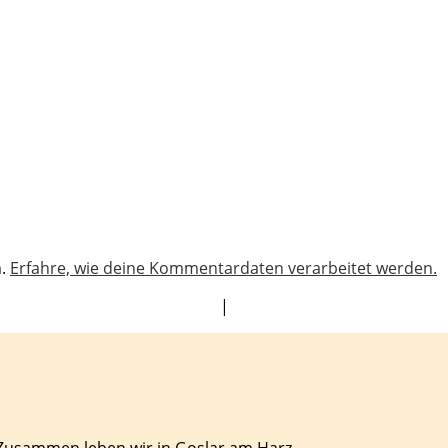
n.
Erfahre, wie deine Kommentardaten verarbeitet werden.
|
 Zusammen leben wir in Goslar am Harz.