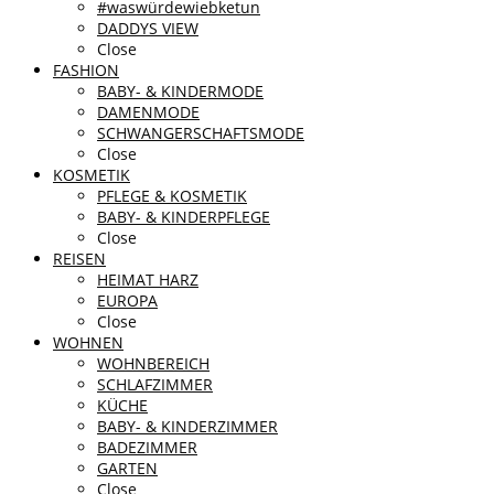
#waswürdewiebketun
DADDYS VIEW
Close
FASHION
BABY- & KINDERMODE
DAMENMODE
SCHWANGERSCHAFTSMODE
Close
KOSMETIK
PFLEGE & KOSMETIK
BABY- & KINDERPFLEGE
Close
REISEN
HEIMAT HARZ
EUROPA
Close
WOHNEN
WOHNBEREICH
SCHLAFZIMMER
KÜCHE
BABY- & KINDERZIMMER
BADEZIMMER
GARTEN
Close