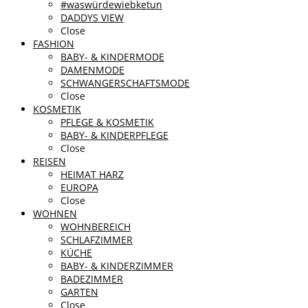
#waswürdewiebketun
DADDYS VIEW
Close
FASHION
BABY- & KINDERMODE
DAMENMODE
SCHWANGERSCHAFTSMODE
Close
KOSMETIK
PFLEGE & KOSMETIK
BABY- & KINDERPFLEGE
Close
REISEN
HEIMAT HARZ
EUROPA
Close
WOHNEN
WOHNBEREICH
SCHLAFZIMMER
KÜCHE
BABY- & KINDERZIMMER
BADEZIMMER
GARTEN
Close