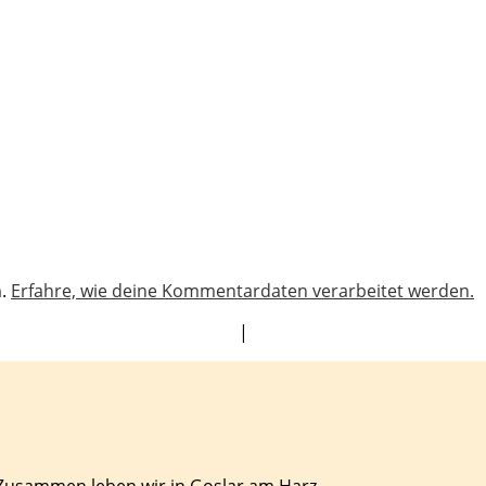
n.
Erfahre, wie deine Kommentardaten verarbeitet werden.
|
 Zusammen leben wir in Goslar am Harz.