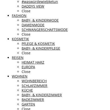
#waswürdewiebketun
DADDYS VIEW
Close
FASHION
BABY- & KINDERMODE
DAMENMODE
SCHWANGERSCHAFTSMODE
Close
KOSMETIK
PFLEGE & KOSMETIK
BABY- & KINDERPFLEGE
Close
REISEN
HEIMAT HARZ
EUROPA
Close
WOHNEN
WOHNBEREICH
SCHLAFZIMMER
KÜCHE
BABY- & KINDERZIMMER
BADEZIMMER
GARTEN
Close