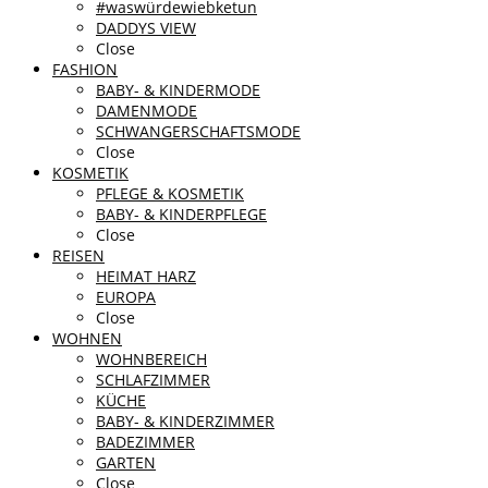
#waswürdewiebketun
DADDYS VIEW
Close
FASHION
BABY- & KINDERMODE
DAMENMODE
SCHWANGERSCHAFTSMODE
Close
KOSMETIK
PFLEGE & KOSMETIK
BABY- & KINDERPFLEGE
Close
REISEN
HEIMAT HARZ
EUROPA
Close
WOHNEN
WOHNBEREICH
SCHLAFZIMMER
KÜCHE
BABY- & KINDERZIMMER
BADEZIMMER
GARTEN
Close