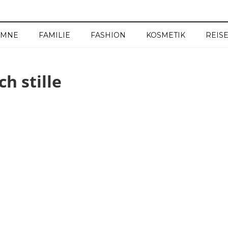
UMNE
FAMILIE
FASHION
KOSMETIK
REIS
h stille