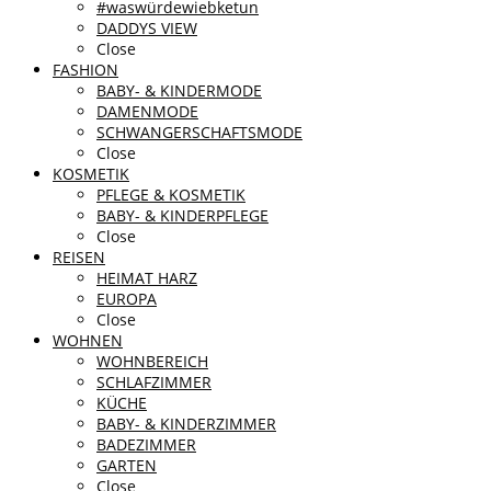
#waswürdewiebketun
DADDYS VIEW
Close
FASHION
BABY- & KINDERMODE
DAMENMODE
SCHWANGERSCHAFTSMODE
Close
KOSMETIK
PFLEGE & KOSMETIK
BABY- & KINDERPFLEGE
Close
REISEN
HEIMAT HARZ
EUROPA
Close
WOHNEN
WOHNBEREICH
SCHLAFZIMMER
KÜCHE
BABY- & KINDERZIMMER
BADEZIMMER
GARTEN
Close