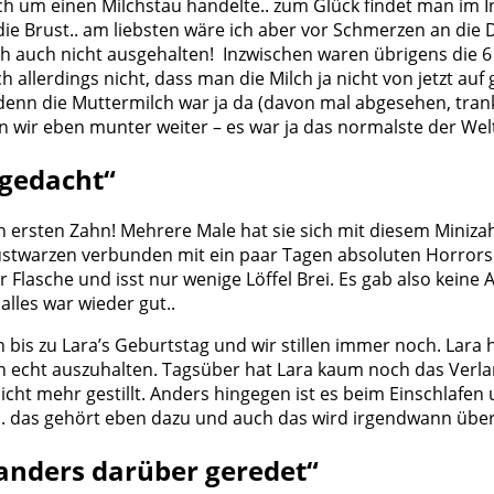
ch um einen Milchstau handelte.. zum Glück findet man im In
 die Brust.. am liebsten wäre ich aber vor Schmerzen an di
h auch nicht ausgehalten! Inzwischen waren übrigens die 6 
 allerdings nicht, dass man die Milch ja nicht von jetzt auf
denn die Muttermilch war ja da (davon mal abgesehen, trank
ten wir eben munter weiter – es war ja das normalste der Wel
hgedacht“
ersten Zahn! Mehrere Male hat sie sich mit diesem Minizahn
stwarzen verbunden mit ein paar Tagen absoluten Horrorsc
der Flasche und isst nur wenige Löffel Brei. Es gab also keine
alles war wieder gut..
 bis zu Lara’s Geburtstag und wir stillen immer noch. Lara
en echt auszuhalten. Tagsüber hat Lara kaum noch das Verla
r nicht mehr gestillt. Anders hingegen ist es beim Einschla
amis.. das gehört eben dazu und auch das wird irgendwann übe
anders darüber geredet“