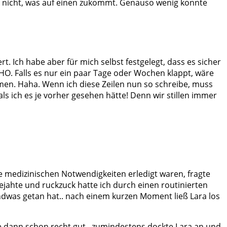
 nicht, was auf einen zukommt. Genauso wenig konnte
rt. Ich habe aber für mich selbst festgelegt, dass es sicher
WHO. Falls es nur ein paar Tage oder Wochen klappt, wäre
en. Haha. Wenn ich diese Zeilen nun so schreibe, muss
als ich es je vorher gesehen hätte! Denn wir stillen immer
e medizinischen Notwendigkeiten erledigt waren, fragte
 bejahte und ruckzuck hatte ich durch einen routinierten
rgendwas getan hat.. nach einem kurzen Moment ließ Lara los
 dann schon recht gut.. zumindestens dockte Lara an und