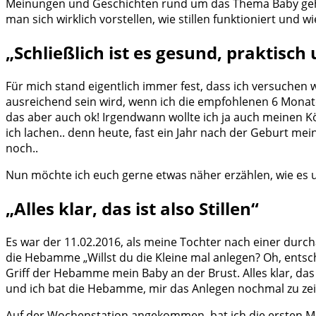
Meinungen und Geschichten rund um das Thema Baby gehö
man sich wirklich vorstellen, wie stillen funktioniert und wi
„Schließlich ist es gesund, praktisch
Für mich stand eigentlich immer fest, dass ich versuchen wil
ausreichend sein wird, wenn ich die empfohlenen 6 Monate 
das aber auch ok! Irgendwann wollte ich ja auch meinen 
ich lachen.. denn heute, fast ein Jahr nach der Geburt mei
noch..
Nun möchte ich euch gerne etwas näher erzählen, wie es 
„Alles klar, das ist also Stillen“
Es war der 11.02.2016, als meine Tochter nach einer durc
die Hebamme „Willst du die Kleine mal anlegen? Oh, entschul
Griff der Hebamme mein Baby an der Brust. Alles klar, das 
und ich bat die Hebamme, mir das Anlegen nochmal zu zeige
Auf der Wochenstation angekommen, bat ich die ersten M