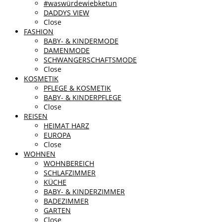
#waswürdewiebketun
DADDYS VIEW
Close
FASHION
BABY- & KINDERMODE
DAMENMODE
SCHWANGERSCHAFTSMODE
Close
KOSMETIK
PFLEGE & KOSMETIK
BABY- & KINDERPFLEGE
Close
REISEN
HEIMAT HARZ
EUROPA
Close
WOHNEN
WOHNBEREICH
SCHLAFZIMMER
KÜCHE
BABY- & KINDERZIMMER
BADEZIMMER
GARTEN
Close