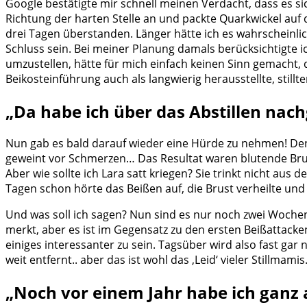
Google bestätigte mir schnell meinen Verdacht, dass es si
Richtung der harten Stelle an und packte Quarkwickel auf
drei Tagen überstanden. Länger hätte ich es wahrscheinlic
Schluss sein. Bei meiner Planung damals berücksichtigte ich
umzustellen, hätte für mich einfach keinen Sinn gemacht, 
Beikosteinführung auch als langwierig herausstellte, still
„Da habe ich über das Abstillen nac
Nun gab es bald darauf wieder eine Hürde zu nehmen! Den 
geweint vor Schmerzen… Das Resultat waren blutende Bru
Aber wie sollte ich Lara satt kriegen? Sie trinkt nicht aus 
Tagen schon hörte das Beißen auf, die Brust verheilte und 
Und was soll ich sagen? Nun sind es nur noch zwei Wochen
merkt, aber es ist im Gegensatz zu den ersten Beißattack
einiges interessanter zu sein. Tagsüber wird also fast ga
weit entfernt.. aber das ist wohl das ‚Leid‘ vieler Stillm
„Noch vor einem Jahr habe ich ganz 