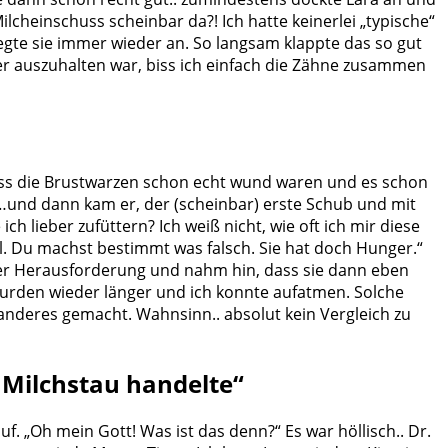
lcheinschuss scheinbar da?! Ich hatte keinerlei „typische“
legte sie immer wieder an. So langsam klappte das so gut
er auszuhalten war, biss ich einfach die Zähne zusammen
ass die Brustwarzen schon echt wund waren und es schon
 …und dann kam er, der (scheinbar) erste Schub und mit
ch lieber zufüttern? Ich weiß nicht, wie oft ich mir diese
l. Du machst bestimmt was falsch. Sie hat doch Hunger.“
h der Herausforderung und nahm hin, dass sie dann eben
 wurden wieder länger und ich konnte aufatmen. Solche
 anderes gemacht. Wahnsinn.. absolut kein Vergleich zu
n Milchstau handelte“
. „Oh mein Gott! Was ist das denn?“ Es war höllisch.. Dr.