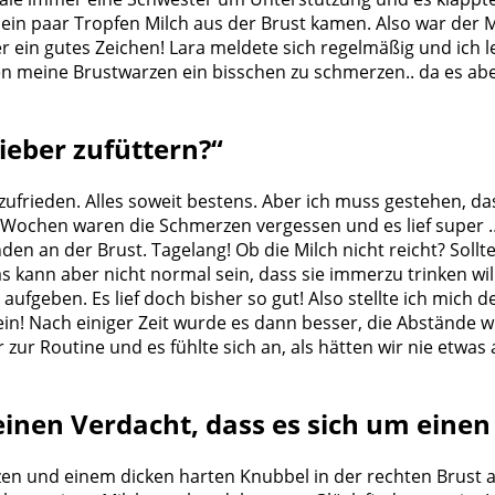
ein paar Tropfen Milch aus der Brust kamen. Also war der Mi
r ein gutes Zeichen! Lara meldete sich regelmäßig und ich 
en meine Brustwarzen ein bisschen zu schmerzen.. da es ab
lieber zufüttern?“
frieden. Alles soweit bestens. Aber ich muss gestehen, d
ei Wochen waren die Schmerzen vergessen und es lief super
n an der Brust. Tagelang! Ob die Milch nicht reicht? Sollte i
 kann aber nicht normal sein, dass sie immerzu trinken wil
 aufgeben. Es lief doch bisher so gut! Also stellte ich mic
sein! Nach einiger Zeit wurde es dann besser, die Abstände
ur Routine und es fühlte sich an, als hätten wir nie etwas
einen Verdacht, dass es sich um eine
en und einem dicken harten Knubbel in der rechten Brust auf