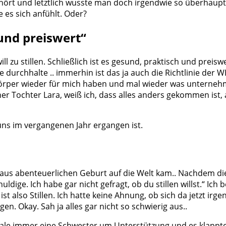
rt und letztlich wusste man doch irgendwie so überhaupt
e es sich anfühlt. Oder?
 und preiswert“
l zu stillen. Schließlich ist es gesund, praktisch und preiswe
durchhalte .. immerhin ist das ja auch die Richtlinie der 
Körper wieder für mich haben und mal wieder was unternehm
ner Tochter Lara, weiß ich, dass alles anders gekommen ist, 
uns im vergangenen Jahr ergangen ist.
haus abenteuerlichen Geburt auf die Welt kam.. Nachdem di
dige. Ich habe gar nicht gefragt, ob du stillen willst.“ Ich
ist also Stillen. Ich hatte keine Ahnung, ob sich da jetzt i
n. Okay. Sah ja alles gar nicht so schwierig aus..
ale immer eine Schwester um Unterstützung und es klappte