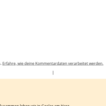
n.
Erfahre, wie deine Kommentardaten verarbeitet werden.
|
 Zusammen leben wir in Goslar am Harz.