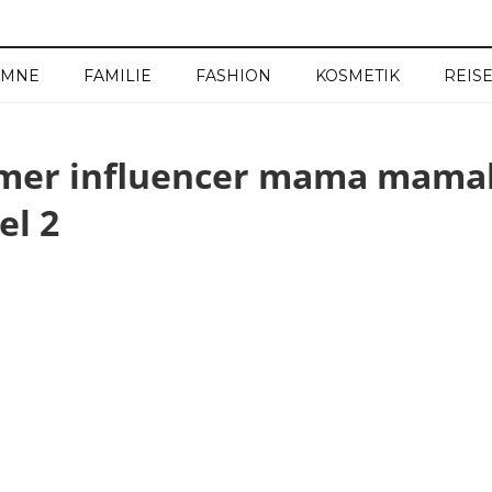
UMNE
FAMILIE
FASHION
KOSMETIK
REIS
mmer influencer mama mama
l 2