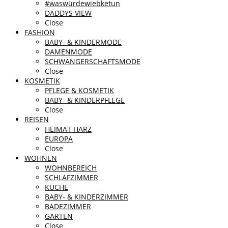
#waswürdewiebketun
DADDYS VIEW
Close
FASHION
BABY- & KINDERMODE
DAMENMODE
SCHWANGERSCHAFTSMODE
Close
KOSMETIK
PFLEGE & KOSMETIK
BABY- & KINDERPFLEGE
Close
REISEN
HEIMAT HARZ
EUROPA
Close
WOHNEN
WOHNBEREICH
SCHLAFZIMMER
KÜCHE
BABY- & KINDERZIMMER
BADEZIMMER
GARTEN
Close