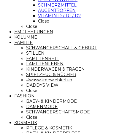
SCHMERZMITTEL
AUGENTROPFEN
VITAMIN D / D1 / D2
Close
Close
EMPFEHLUNGEN
KOLUMNE
FAMILIE
SCHWANGERSCHAFT & GEBURT
STILLEN
FAMILIENBETT
FAMILIENLEBEN
KINDERWAGEN & TRAGEN
SPIELZEUG & BÜCHER
#waswürdewiebketun
DADDYS VIEW
Close
FASHION
BABY- & KINDERMODE
DAMENMODE
SCHWANGERSCHAFTSMODE
Close
KOSMETIK
PFLEGE & KOSMETIK