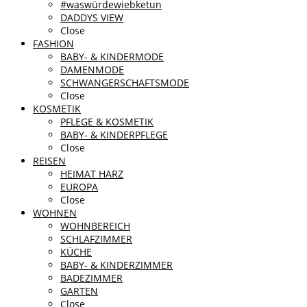
#waswürdewiebketun
DADDYS VIEW
Close
FASHION
BABY- & KINDERMODE
DAMENMODE
SCHWANGERSCHAFTSMODE
Close
KOSMETIK
PFLEGE & KOSMETIK
BABY- & KINDERPFLEGE
Close
REISEN
HEIMAT HARZ
EUROPA
Close
WOHNEN
WOHNBEREICH
SCHLAFZIMMER
KÜCHE
BABY- & KINDERZIMMER
BADEZIMMER
GARTEN
Close