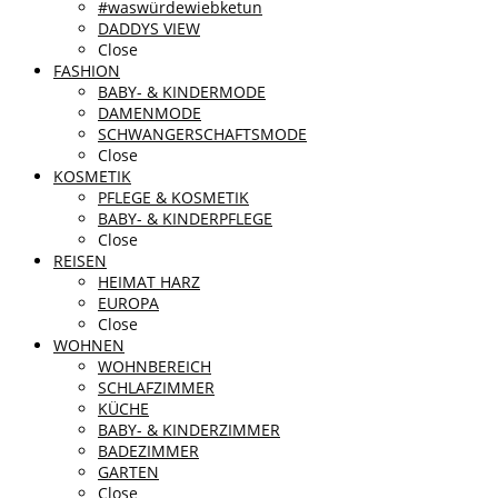
#waswürdewiebketun
DADDYS VIEW
Close
FASHION
BABY- & KINDERMODE
DAMENMODE
SCHWANGERSCHAFTSMODE
Close
KOSMETIK
PFLEGE & KOSMETIK
BABY- & KINDERPFLEGE
Close
REISEN
HEIMAT HARZ
EUROPA
Close
WOHNEN
WOHNBEREICH
SCHLAFZIMMER
KÜCHE
BABY- & KINDERZIMMER
BADEZIMMER
GARTEN
Close